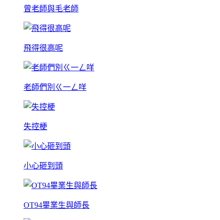
曾老師與毛老師
飛得很高呢
老師們別ㄍ一ㄥ咩
失控梗
小心砸到頭
OT94畢業生與師長