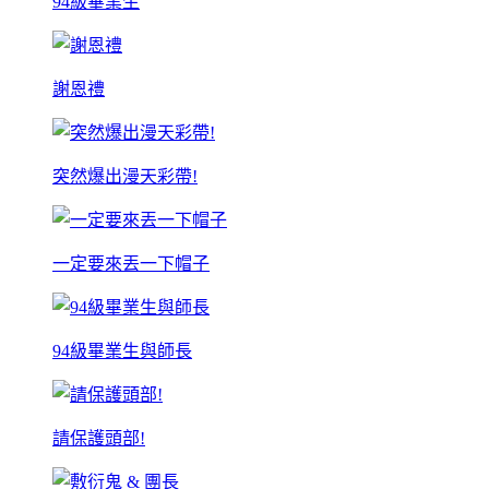
94級畢業生
謝恩禮
突然爆出漫天彩帶!
一定要來丟一下帽子
94級畢業生與師長
請保護頭部!